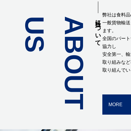
弊社は食料品
S
A
B
O
U
T
U
当社について
一般貨物輸送
ます。
全国のパート
協力し
安全第一、輸
取り組みなど
取り組んでい
MORE